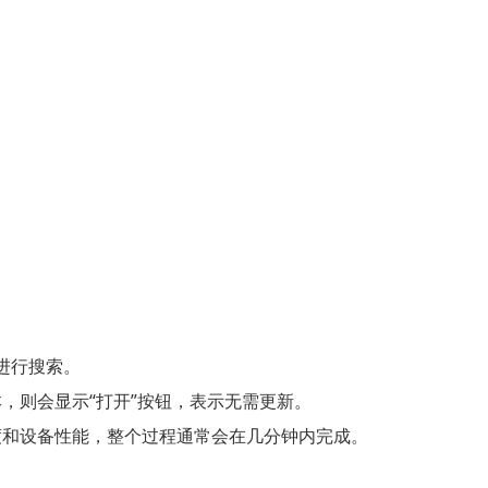
”进行搜索。
本，则会显示“打开”按钮，表示无需更新。
速度和设备性能，整个过程通常会在几分钟内完成。