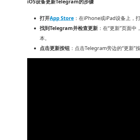
iOS设备更新Telegram的步骤
打开
App Store
：在iPhone或iPad设备上
找到Telegram并检查更新
：在“更新”页面中
本。
点击更新按钮
：点击Telegram旁边的“更新”按