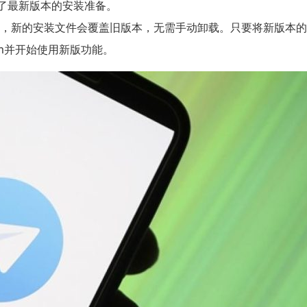
成了最新版本的安装准备。
am，新的安装文件会覆盖旧版本，无需手动卸载。只要将新版本的T
am并开始使用新版功能。