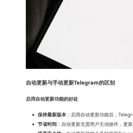
自动更新与手动更新Telegram的区别
启用自动更新功能的好处
保持最新版本
：启用自动更新功能后，Tel
节省时间
：自动更新无需用户主动操作，更新