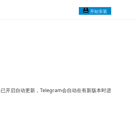
开始安装
钮。如果已开启自动更新，Telegram会自动在有新版本时进