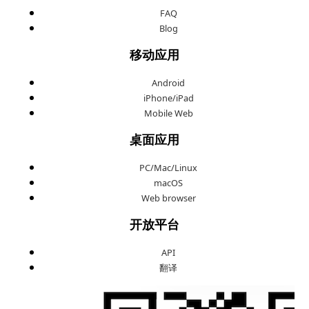
FAQ
Blog
移动应用
Android
iPhone/iPad
Mobile Web
桌面应用
PC/Mac/Linux
macOS
Web browser
开放平台
API
翻译