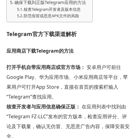
确保下载到正版Telegram应用的方法
核查Telegram开发者及版本信息
防范假冒或恶意APK文件的风险
Telegram官方下载渠道解析
应用商店下载Telegram的方法
打开手机自带应用商店或官方市场：
安卓用户可前往
Google Play、华为应用市场、小米应用商店等平台，苹
果用户可打开App Store，直接在首页的搜索栏输入
“Telegram”查找应用。
核查开发者与应用信息确保正版：
在应用列表中找到由
“Telegram FZ-LLC”发布的官方版本，检查应用评分、评
论及下载量，确认无仿冒、无恶意广告内容，保障安装安
全。