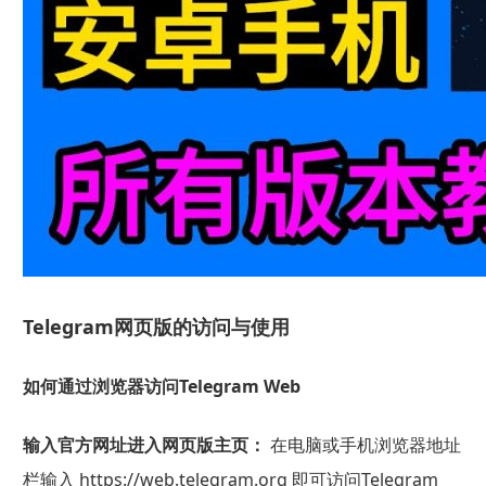
Telegram网页版的访问与使用
如何通过浏览器访问Telegram Web
输入官方网址进入网页版主页：
在电脑或手机浏览器地址
栏输入 https://web.telegram.org 即可访问Telegram