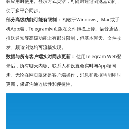
装应用时使用。登录方式灵活，可随时通过浏览器访问，
便于多平台同步。
部分高级功能可能有限制：
相较于Windows、Mac或手
机App端，Telegram网页版在文件拖拽上传、语音通话、
推送通知等高级功能上有部分限制，但基本聊天、文件收
发、频道浏览均可流畅实现。
数据与所有客户端实时同步更新：
使用Telegram Web登
录后，所有聊天内容、联系人和设置会实时与App端同
步。无论在网页版还是客户端操作，消息和数据均能即时
更新，保证沟通连续性和便捷性。