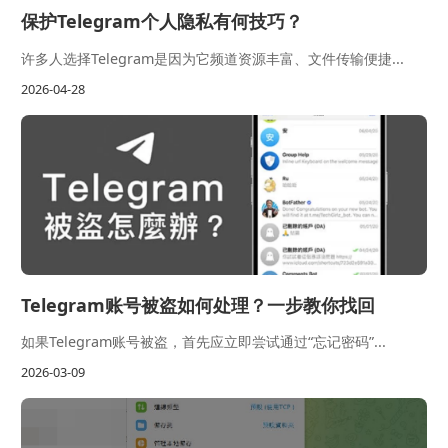
保护Telegram个人隐私有何技巧？
许多人选择Telegram是因为它频道资源丰富、文件传输便捷...
2026-04-28
Telegram账号被盗如何处理？一步教你找回
如果Telegram账号被盗，首先应立即尝试通过“忘记密码”...
2026-03-09