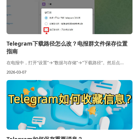
Telegram下载路径怎么改？电报群文件保存位置
指南
在电报中，打开“设置”→“数据与存储”→“下载路径”。然后点...
2026-03-07