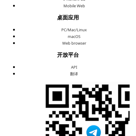
Mobile Web
桌面应用
PC/Mac/Linux
macOS
Web browser
开放平台
API
翻译