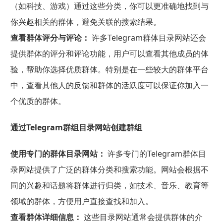
（如科技、游戏）通过这些分类，你可以更准确地找到与
你兴趣相关的群体，避免关联的搜索结果。
查看群体评分与评论：
许多Telegram群体目录网站还会
提供群体的评分和评论功能，用户可以查看其他成员的体
验，帮助你选择优质群体。特别是在一些较大的群体平台
中，查看其他人的反馈和群体的活跃度可以保证你加入一
个优质的群体。
通过Telegram群组目录网站创建群组
使用专门的群体目录网站：
许多专门的Telegram群体目
录网站提供了广泛的群体分类和搜索功能。网站会根据不
同的兴趣和话题将群体进行归类，如技术、音乐、教育等
领域的群体，方便用户直接查找和加入。
查看群体详细信息：
这些目录网站通常会提供群体的介