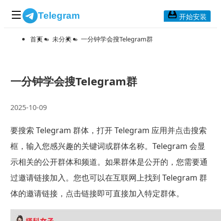
Telegram
开始安装
首页
»
未分类
»
一分钟学会搜Telegram群
首页
常见问题
博客列表
一分钟学会搜Telegram群
应用下载
2025-10-09
Telegram 桌面版
要搜索 Telegram 群体，打开 Telegram 应用并点击搜索
Telegram Mac版
框，输入您感兴趣的关键词或群体名称。Telegram 会显
Telegram安卓版
示相关的公开群体和频道。如果群体是公开的，您需要通
过邀请链接加入。您也可以在互联网上找到 Telegram 群
Telegram Web版
体的邀请链接，点击链接即可直接加入特定群体。