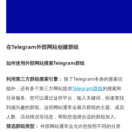
在Telegram外部网站创建群组
如何使用外部网站搜索Telegram群组
利用第三方群组搜索引擎：
除了Telegram本身的搜索功
能外，还有多个第三方网站提供
Telegram群组
的搜索和
目录服务。您可以通过这些平台，输入关键词，快速查找
到感兴趣的群组。这些网站通常会展示群组的主题、成员
人数、活动情况等信息，帮助您选择合适的群组加入。
筛选群组类型：
外部网站通常会允许您按照不同的分类