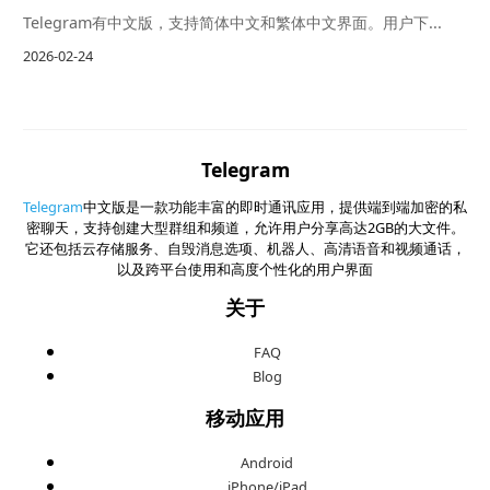
Telegram有中文版，支持简体中文和繁体中文界面。用户下...
2026-02-24
Telegram
Telegram
中文版是一款功能丰富的即时通讯应用，提供端到端加密的私
密聊天，支持创建大型群组和频道，允许用户分享高达2GB的大文件。
它还包括云存储服务、自毁消息选项、机器人、高清语音和视频通话，
以及跨平台使用和高度个性化的用户界面
关于
FAQ
Blog
移动应用
Android
iPhone/iPad