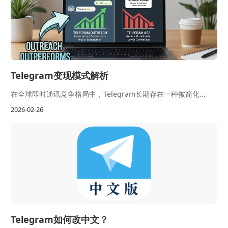
Telegram变现模式解析
在全球即时通讯竞争格局中，Telegram长期存在一种被简化...
2026-02-26
Telegram如何改中文？