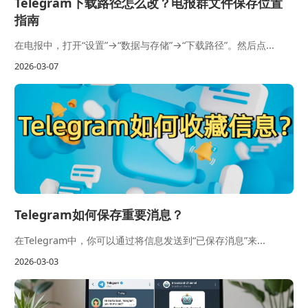
Telegram下载路径怎么改？电报群文件保存位置
指南
在电报中，打开“设置”→“数据与存储”→“下载路径”。然后点...
2026-03-07
Telegram如何保存重要消息？
在Telegram中，你可以通过将信息发送到“已保存消息”来...
2026-03-03