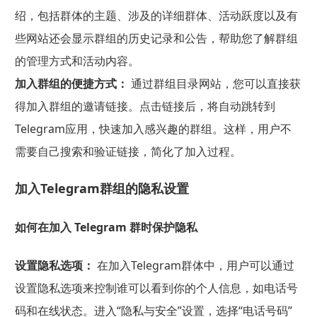
绍，包括群体的主题、涉及的详细群体、活动跃度以及有
些网站还会显示群组的历史记录和公告，帮助您了解群组
的管理方式和活动内容。
加入群组的便捷方式：
通过群组目录网站，您可以直接获
得加入群组的邀请链接。点击链接后，将自动跳转到
Telegram应用，快速加入感兴趣的群组。这样，用户不
需要自己搜索和验证链接，简化了加入过程。
加入Telegram群组的隐私设置
如何在加入 Telegram 群时保护隐私
设置隐私选项：
在加入Telegram群体中，用户可以通过
设置隐私选项来控制谁可以看到你的个人信息，如电话号
码和在线状态。进入“隐私与安全”设置，选择“电话号码”