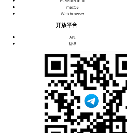
PC/Mac/Linux
macOS
Web browser
开放平台
API
翻译