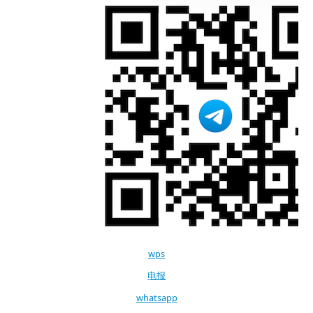
wps
电报
whatsapp