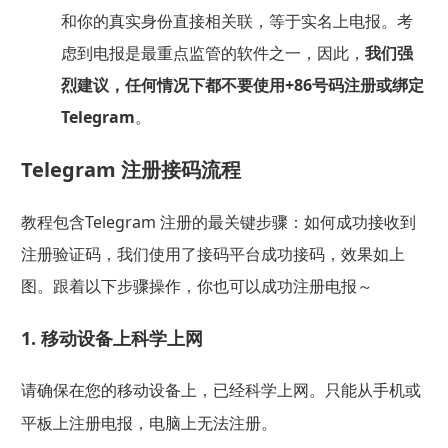
和你的真实身份直接相关联，等于实名上电报。考
虑到电报是最重点监管的软件之一，因此，
我们强
烈建议，任何情况下都不要使用+86号码注册或绑定
Telegram
。
Telegram 注册接码流程
教程包含Telegram 注册的最关键步骤：如何成功接收到
注册验证码，我们使用了接码平台成功接码，效果如上
图。跟着以下步骤操作，你也可以成功注册电报～
1. 移动设备上科学上网
请确保在您的
上，已经科学上网。只能从手机或
移动设备
平板上注册电报，电脑上无法注册。