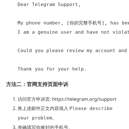
Dear Telegram Support,
My phone number, [你的完整手机号], has been
I am a genuine user and have not viola
Could you please review my account and
Thank you for your help.
方法二：官网支持页面申诉
访问官方申诉页: https://telegram.org/support
将上述邮件正文内容填入
Please describe
。
your problem
准确填写你被封的手机号。