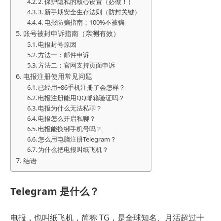
2. 保护隐私的核心设置（必做！）
3. 新手期安全生存法则（防封关键）
4. 电报防骗指南：100%不被骗
账号被封申诉指南（亲测有效）
电报封号原因
方法一：邮件申诉
方法二：官网支持页面申诉
电报注册使用常见问题
已经用+86手机注册了会怎样？
电报注册能用QQ邮箱验证吗？
电报为什么无法私聊？
电报怎么开启私聊？
电报能换绑手机号吗？
怎么用电脑注册Telegram？
为什么把电报叫纸飞机？
结语
Telegram 是什么？
电报，也叫纸飞机，简称 TG，是全球知名、月活超过十