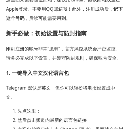
Apple登录。不要用QQ邮箱哦！此外，注册成功后，
记下
这个号码
，后续可能需要用到。
新手必做：初始设置与防封指南
刚刚注册的账号非常“脆弱”，官方风控系统会严密监控。
请务必完成以下设置，并遵守防封规则，确保账号安全。
1. 一键导入中文汉化语言包
Telegram 默认是英文，但你可以轻松将电报设置成中
文。
先点这里；
然后点击频道内最新的语言包链接；