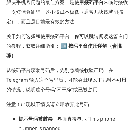
解决手机号问题的最佳方案，是使用
接码平台
来临时接收
一次短信验证码。这不仅成本极低（通常几块钱就能搞
定），而且是目前最有效的方法。
关于如何选择和使用接码平台，你可以跳转阅读这篇专门
的教程，获取详细指引： ➡️
接码平台使用详解（含推
荐）
从接码平台获取号码后，先别急着接收验证码！在
Telegram 输入这个号码后，可能会出现以下几种
不可用
的情况，说明这个号码“不干净”或已被占用：
注意！出现以下情况请立即放弃此号码
提示号码被封禁
：界面直接显示 “This phone
number is banned”。