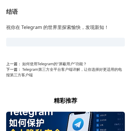
结语
祝你在 Telegram 的世界里探索愉快，发现新知！
上一篇：
如何使用Telegram的“屏蔽用户”功能？
下一篇：
Telegram第三方全平台客户端详解，让你选择好更适用的电
报第三方客户端
精彩推荐