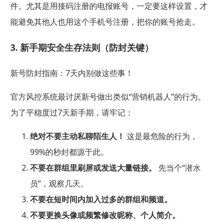
件。尤其是用接码注册的电报账号，一定要这样设置，才
能避免其他人也用这个手机号注册，把你的账号抢走。
3. 新手期安全生存法则（防封关键）
新号防封指南：7天内别做这些事！
官方风控系统最讨厌新号做出类似“营销机器人”的行为。
为了平稳度过7天新手期，请牢记：
绝对不要主动私聊陌生人！
这是最危险的行为，
99%的秒封都源于此。
不要在群组里刷屏或发送大量链接。
先当个“潜水
员”，观察几天。
不要在短时间内加入过多的群组和频道。
不要更换头像或频繁修改昵称、个人简介。