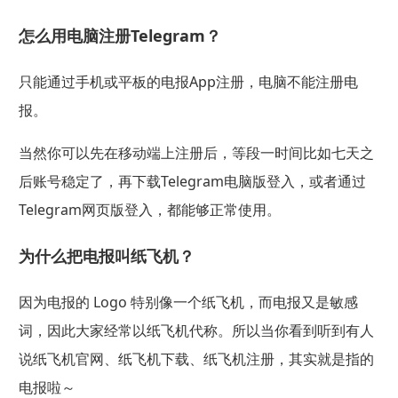
怎么用电脑注册Telegram？
只能通过手机或平板的电报App注册，电脑不能注册电
报。
当然你可以先在移动端上注册后，等段一时间比如七天之
后账号稳定了，再下载Telegram电脑版登入，或者通过
Telegram网页版登入，都能够正常使用。
为什么把电报叫纸飞机？
因为电报的 Logo 特别像一个纸飞机，而电报又是敏感
词，因此大家经常以纸飞机代称。所以当你看到听到有人
说纸飞机官网、纸飞机下载、纸飞机注册，其实就是指的
电报啦～