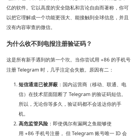
亿的软件。它以高度的安全隐私和言论自由而著称，你可
以把它理解成一个功能更强大、能接触到全球信息，并且
没有内容审查的
。
微信
为什么收不到电报注册验证码？
这是所有新手遇到的第一个坎。当你尝试用
的手机号
+86
注册 Telegram 时，几乎注定会失败。原因有二：
短信通道已被屏蔽
：国内运营商（移动、联通、电
信）在技术层面阻断了 Telegram 的验证码短信。
所以，无论你等多久，验证码都不会送达你的手
机。
高危监管风险
：即使偶尔有漏网之鱼能够使
用
手机号注册， 但 Telegram 账号唯一 ID 会
+86