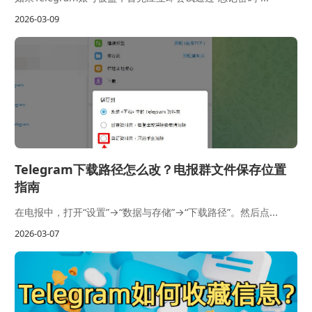
2026-03-09
Telegram下载路径怎么改？电报群文件保存位置
指南
在电报中，打开“设置”→“数据与存储”→“下载路径”。然后点...
2026-03-07