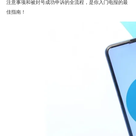
注意事项和被封号成功申诉的全流程，是你入门电报的最
佳指南！