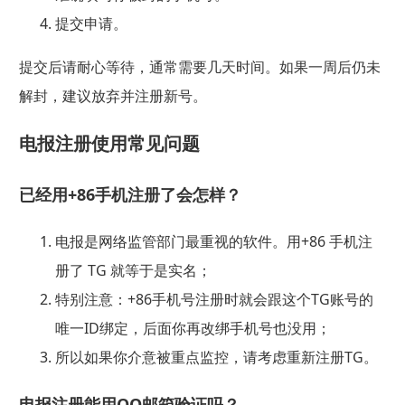
提交申请。
提交后请耐心等待，通常需要几天时间。如果一周后仍未
解封，建议放弃并注册新号。
电报注册使用常见问题
已经用+86手机注册了会怎样？
电报是网络监管部门最重视的软件。用+86 手机注
册了 TG 就等于是实名；
特别注意：+86手机号注册时就会跟这个TG账号的
唯一ID绑定，后面你再改绑手机号也没用；
所以如果你介意被重点监控，请考虑重新注册TG。
电报注册能用QQ邮箱验证吗？