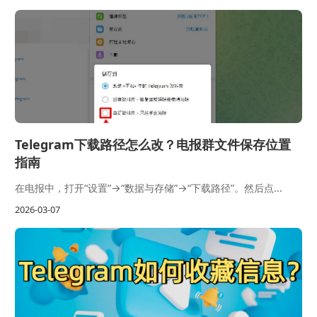
Telegram下载路径怎么改？电报群文件保存位置
指南
在电报中，打开“设置”→“数据与存储”→“下载路径”。然后点...
2026-03-07