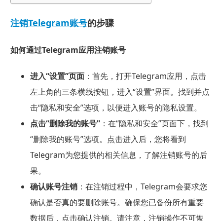
注销Telegram账号
的步骤
如何通过Telegram应用注销账号
进入“设置”页面
：首先，打开Telegram应用，点击
左上角的三条横线按钮，进入“设置”界面。找到并点
击“隐私和安全”选项，以便进入账号的隐私设置。
点击“删除我的账号”
：在“隐私和安全”页面下，找到
“删除我的账号”选项。点击进入后，您将看到
Telegram为您提供的相关信息，了解注销账号的后
果。
确认账号注销
：在注销过程中，Telegram会要求您
确认是否真的要删除账号。确保您已备份所有重要
数据后，点击确认注销。请注意，注销操作不可恢