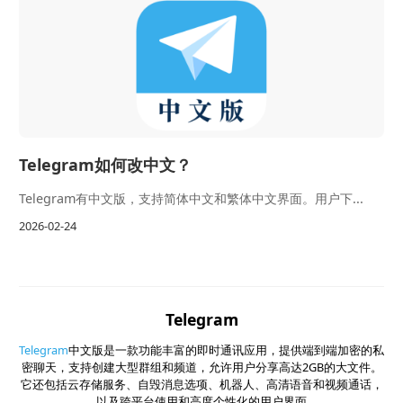
Telegram如何改中文？
Telegram有中文版，支持简体中文和繁体中文界面。用户下...
2026-02-24
Telegram
Telegram
中文版是一款功能丰富的即时通讯应用，提供端到端加密的私
密聊天，支持创建大型群组和频道，允许用户分享高达2GB的大文件。
它还包括云存储服务、自毁消息选项、机器人、高清语音和视频通话，
以及跨平台使用和高度个性化的用户界面