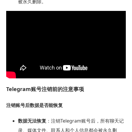
被永久删除。
Telegram账号注销前的注意事项
注销账号后数据是否能恢复
数据无法恢复
：注销Telegram账号后，所有聊天记
录、媒体文件、联系人和个人信息都会被永久删