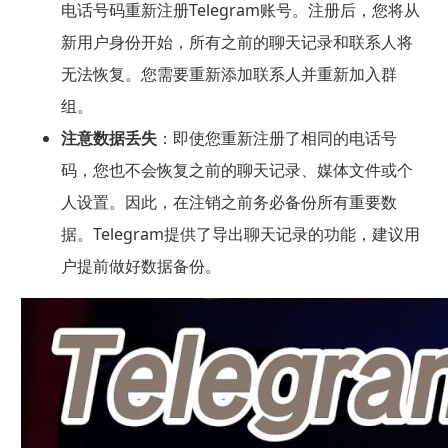
电话号码重新注册Telegram账号。注册后，您将从
新用户身份开始，所有之前的聊天记录和联系人将
无法恢复。您需要重新添加联系人并重新加入群
组。
注意数据丢失
：即使您重新注册了相同的电话号
码，您也不会恢复之前的聊天记录、媒体文件或个
人设置。因此，在注销之前务必备份所有重要数
据。Telegram提供了导出聊天记录的功能，建议用
户提前做好数据备份。