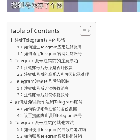
Table of Contents
注销Telegram账号的步骤
如何通过Telegram应用注销账号
如何通过Telegram官网注销账号
Telegram账号注销前的注意事项
注销账号后数据是否能恢复
注销账号后的联系人和聊天记录处理
Telegram注销账号后的影响
注销账号后无法接收消息
注销账号后如何恢复账号
如何避免误操作注销Telegram账号
如何确保账号注销前备份数据
设置提醒防止误删Telegram账号
Telegram账号注销的其他方法
如何使用Telegram的自毁功能注销
如何联系Telegram客服协助注销