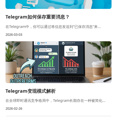
Telegram如何保存重要消息？
在Telegram中，你可以通过将信息发送到“已保存消息”来...
2026-03-03
Telegram变现模式解析
在全球即时通讯竞争格局中，Telegram长期存在一种被简化...
2026-02-26