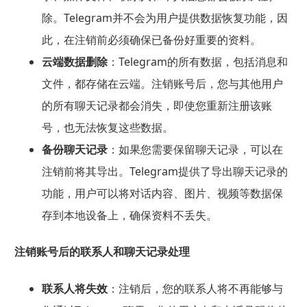
除。Telegram并不会为用户提供数据恢复功能，因
此，在注销前必须确保已备份好重要的资料。
云端数据删除
：Telegram的所有数据，包括消息和
文件，都存储在云端。注销账号后，您与其他用户
的所有聊天记录都会消失，即使您重新注册该账
号，也无法恢复这些数据。
备份聊天记录
：如果您需要保留聊天记录，可以在
注销前将其导出。Telegram提供了导出聊天记录的
功能，用户可以将对话内容、图片、视频等数据保
存到本地设备上，确保资料不丢失。
注销账号后的联系人和聊天记录处理
联系人将失效
：注销后，您的联系人将不再能够与