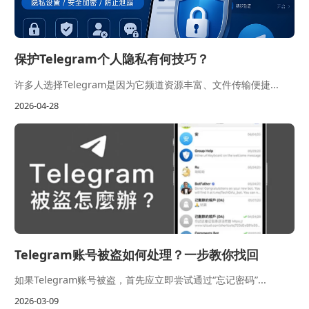
保护Telegram个人隐私有何技巧？
许多人选择Telegram是因为它频道资源丰富、文件传输便捷...
2026-04-28
Telegram账号被盗如何处理？一步教你找回
如果Telegram账号被盗，首先应立即尝试通过“忘记密码”...
2026-03-09