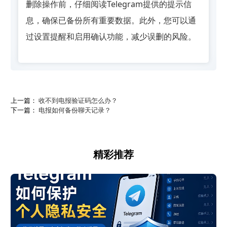
删除操作前，仔细阅读Telegram提供的提示信
息，确保已备份所有重要数据。此外，您可以通
过设置提醒和启用确认功能，减少误删的风险。
上一篇：
收不到电报验证码怎么办？
下一篇：
电报如何备份聊天记录？
精彩推荐