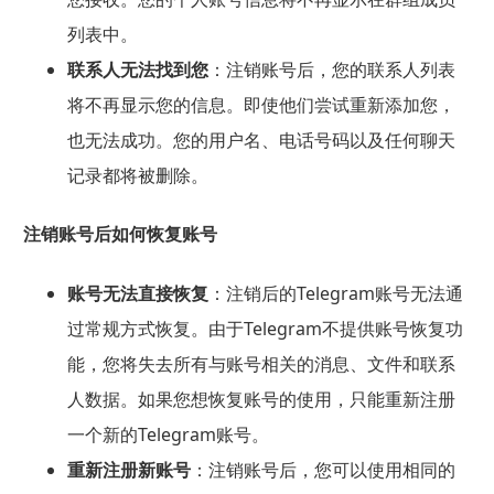
列表中。
联系人无法找到您
：注销账号后，您的联系人列表
将不再显示您的信息。即使他们尝试重新添加您，
也无法成功。您的用户名、电话号码以及任何聊天
记录都将被删除。
注销账号后如何恢复账号
账号无法直接恢复
：注销后的Telegram账号无法通
过常规方式恢复。由于Telegram不提供账号恢复功
能，您将失去所有与账号相关的消息、文件和联系
人数据。如果您想恢复账号的使用，只能重新注册
一个新的Telegram账号。
重新注册新账号
：注销账号后，您可以使用相同的