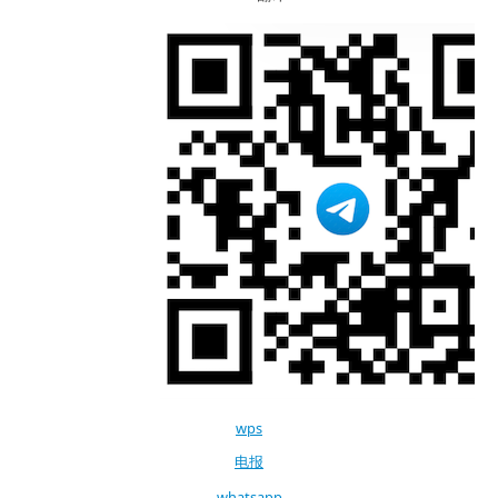
wps
电报
whatsapp