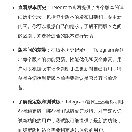
查看版本历史
：Telegram官网提供了各个版本的详
细历史记录，包括每个版本的发布日期和主要更新
内容。你可以根据自己的需求，了解不同版本之间
的区别，并选择适合的版本进行安装。
版本间的差异
：在版本历史记录中，Telegram会列
出每个版本的功能更新、性能优化和安全修复。用
户可以根据版本记录判断哪些更新对自己有用，特
别是在切换到新版本前需要确认是否兼容当前设
备。
了解稳定版和测试版
：Telegram官网上还会标明哪
些是稳定版，哪些是测试版或开发版。对于喜欢尝
试新功能的用户，测试版可能提供了最新的功能，
而稳定版则适合需要稳定通讯体验的用户。