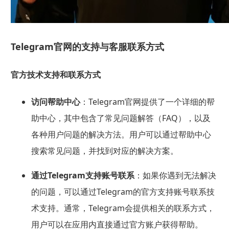
Telegram官网的支持与客服联系方式
官方技术支持和联系方式
访问帮助中心
：Telegram官网提供了一个详细的帮
助中心，其中包含了常见问题解答（FAQ），以及
各种用户问题的解决方法。用户可以通过帮助中心
搜索常见问题，并找到对应的解决方案。
通过Telegram支持账号联系
：如果你遇到无法解决
的问题，可以通过Telegram的官方支持账号联系技
术支持。通常，Telegram会提供相关的联系方式，
用户可以在应用内直接通过官方账户获得帮助。