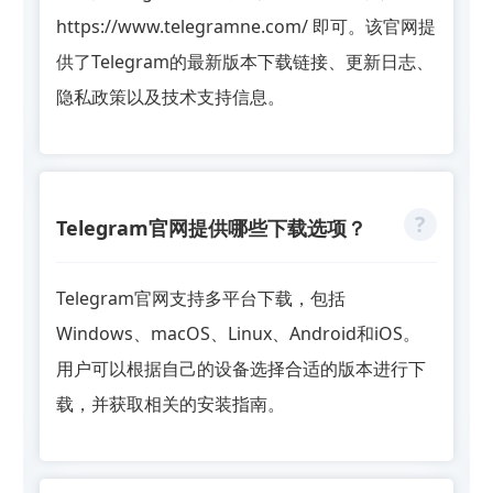
https://www.telegramne.com/ 即可。该官网提
供了Telegram的最新版本下载链接、更新日志、
隐私政策以及技术支持信息。
Telegram官网提供哪些下载选项？
Telegram官网支持多平台下载，包括
Windows、macOS、Linux、Android和iOS。
用户可以根据自己的设备选择合适的版本进行下
载，并获取相关的安装指南。