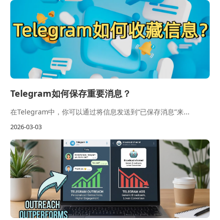
Telegram如何保存重要消息？
在Telegram中，你可以通过将信息发送到“已保存消息”来...
2026-03-03