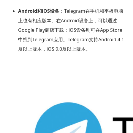
Android和iOS设备
：Telegram在手机和平板电脑
上也有相应版本。在Android设备上，可以通过
Google Play商店下载；iOS设备则可在App Store
中找到Telegram应用。Telegram支持Android 4.1
及以上版本，iOS 9.0及以上版本。