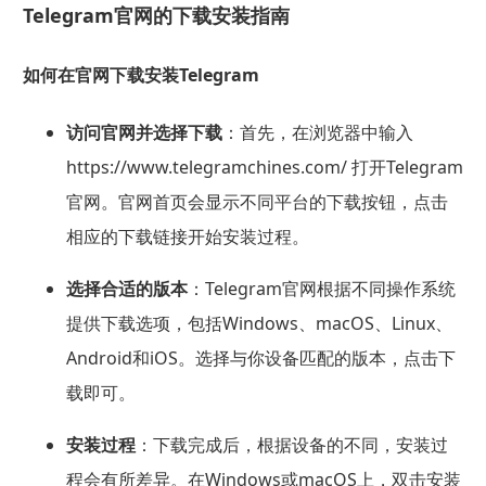
Telegram官网的下载安装指南
如何在官网下载安装Telegram
访问官网并选择下载
：首先，在浏览器中输入
https://www.telegramchines.com/ 打开Telegram
官网。官网首页会显示不同平台的下载按钮，点击
相应的下载链接开始安装过程。
选择合适的版本
：Telegram官网根据不同操作系统
提供下载选项，包括Windows、macOS、Linux、
Android和iOS。选择与你设备匹配的版本，点击下
载即可。
安装过程
：下载完成后，根据设备的不同，安装过
程会有所差异。在Windows或macOS上，双击安装