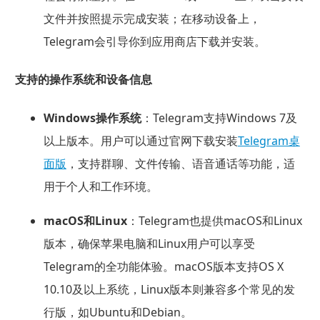
文件并按照提示完成安装；在移动设备上，
Telegram会引导你到应用商店下载并安装。
支持的操作系统和设备信息
Windows操作系统
：Telegram支持Windows 7及
以上版本。用户可以通过官网下载安装
Telegram桌
面版
，支持群聊、文件传输、语音通话等功能，适
用于个人和工作环境。
macOS和Linux
：Telegram也提供macOS和Linux
版本，确保苹果电脑和Linux用户可以享受
Telegram的全功能体验。macOS版本支持OS X
10.10及以上系统，Linux版本则兼容多个常见的发
行版，如Ubuntu和Debian。