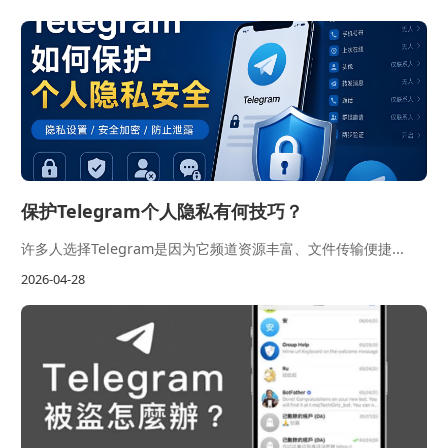
保护Telegram个人隐私有何技巧？
许多人选择Telegram是因为它频道资源丰富、文件传输便捷...
2026-04-28