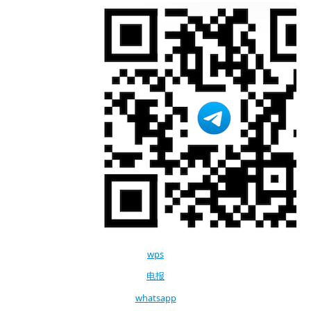
wps
电报
whatsapp