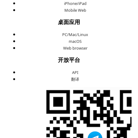
iPhone/iPad
Mobile Web
桌面应用
PC/Mac/Linux
macOS
Web browser
开放平台
API
翻译