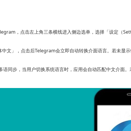
Telegram，点击左上角三条横线进入侧边选单，选择「设定（Sett
文」，点击后Telegram会立即自动转换介面语言。若未显示中
id端支援多语同步，当用户切换系统语言时，应用会自动匹配中文介面。