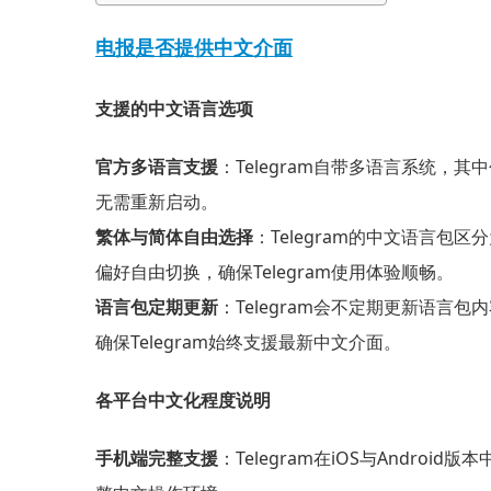
电报是否提供中文介面
支援的中文语言选项
官方多语言支援
：Telegram自带多语言系统，
无需重新启动。
繁体与简体自由选择
：Telegram的中文语言
偏好自由切换，确保Telegram使用体验顺畅。
语言包定期更新
：Telegram会不定期更新语
确保Telegram始终支援最新中文介面。
各平台中文化程度说明
手机端完整支援
：Telegram在iOS与Andr