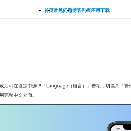
首页
常见问题
博客列表
应用下载
户下载后可在设定中选择「Language（语言）」选项，切换为
使用完整中文介面。