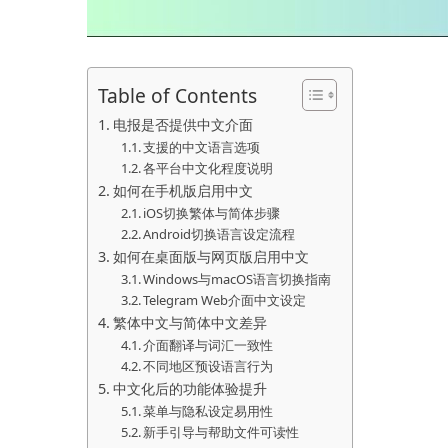
Table of Contents
电报是否提供中文介面
支援的中文语言选项
各平台中文化程度说明
如何在手机版启用中文
iOS切换繁体与简体步骤
Android切换语言设定流程
如何在桌面版与网页版启用中文
Windows与macOS语言切换指南
Telegram Web介面中文设定
繁体中文与简体中文差异
介面翻译与词汇一致性
不同地区预设语言行为
中文化后的功能体验提升
菜单与隐私设定易用性
新手引导与帮助文件可读性