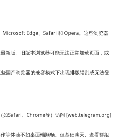
icrosoft Edge、Safari 和 Opera。这些浏览器
新至最新版。旧版本浏览器可能无法正常加载页面，或
，也可能在某些国产浏览器的兼容模式下出现排版错乱或无法登
i、Chrome等）访问 [web.telegram.org]
捷操作等体验不如桌面端顺畅。但基础聊天、查看群组