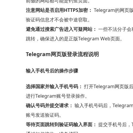
前缀的网站都可能是钓鱼页面。
注意网站是否启用HTTPS加密：
Telegram的
验证码信息才不会被中途窃取。
避免通过搜索广告进入可疑网站：
一些不法分子会利
跳转，确保进入的是正版Telegram Web页面。
Telegram网页版登录流程说明
输入手机号后的操作步骤
选择国家并输入手机号码：
打开Telegram网
进行Telegram账号登录操作。
确认号码并提交请求：
输入手机号码后，Telegr
账号发送验证码。
等待页面跳转到验证码输入界面：
提交手机号后，