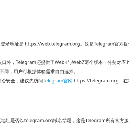
登录地址是 https://web.telegram.org。这是Tele
，Telegram还提供了WebK与WebZ两个版本，分别对应 https://
版本功能略有不同，用户可根据体验需求自由选择。
是否安全，建议先访问
Telegram官网
https://telegram
址是否以telegram.org域名结尾，这是Telegram所