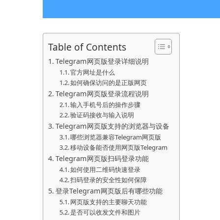
Table of Contents
Telegram网页版登录详细说明
官方网址是什么
如何确保访问的是正版网页
Telegram网页版登录流程说明
输入手机号后的操作步骤
验证码接收与输入说明
Telegram网页版支持的浏览器与设备
哪些浏览器兼容Telegram网页版
移动设备能否使用网页版Telegram
Telegram网页版扫码登录功能
如何使用二维码快速登录
扫码登录的安全性如何保障
登录Telegram网页版后有哪些功能
网页版支持的主要聊天功能
是否可以收发文件和图片