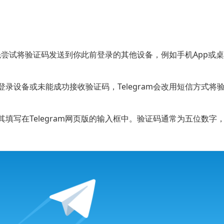
会首先尝试将验证码发送到你此前登录的其他设备，例如手机App或桌
登录设备或未能成功接收验证码，Telegram会改用短信方式
填写在Telegram网页版的输入框中。验证码通常为五位数