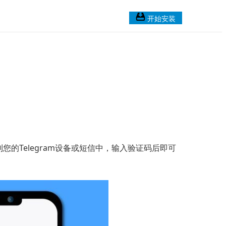
开始安装
的Telegram设备或短信中，输入验证码后即可