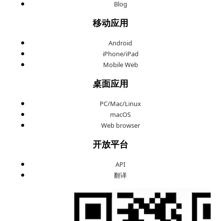
Blog
移动应用
Android
iPhone/iPad
Mobile Web
桌面应用
PC/Mac/Linux
macOS
Web browser
开放平台
API
翻译