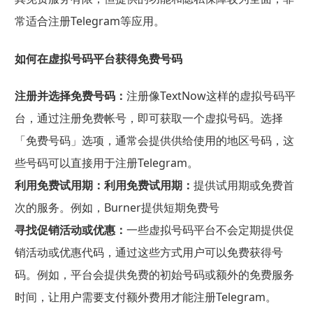
常适合注册Telegram等应用。
如何在虚拟号码平台获得免费号码
注册并选择免费号码：
注册像TextNow这样的虚拟号码平
台，通过注册免费帐号，即可获取一个虚拟号码。选择
「免费号码」选项，通常会提供供给使用的地区号码，这
些号码可以直接用于注册Telegram。
利用免费试用期：利用免费试用期：
提供试用期或免费首
次的服务。例如，Burner提供短期免费号
寻找促销活动或优惠：
一些虚拟号码平台不会定期提供促
销活动或优惠代码，通过这些方式用户可以免费获得号
码。
例如，平台会提供免费的初始号码或额外的免费服务
时间，让用户需要支付额外费用才能注册Telegram。