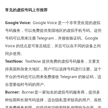
常见的虚拟号码上市推荐
Google Voice:
Google Voice 是一个非常受欢迎的虚拟
号码服务，可以免费提供美国地区的虚拟手机号码。这些
号码可以用来注册 Telegram，并接收验证码。Google
Voice 的优点是可靠且稳定，并且可以在不同的设备之间
同步使用。
TextNow:
TextNow 提供免费的虚拟号码服务，主要支
持美国和加拿大地区，用户可以选择号码进行注册。这个
平台的号码也可以用来免费接收 Telegram 的验证码，适
合需要临时号码的用户。
Burner:
Burner是一家知名的虚拟号码服务商，提供多
种短期和长期号码选择，适合隐私需求较高的用户。虽然
其免费服务有限，但提供的功能和隐私保障较为全面，非