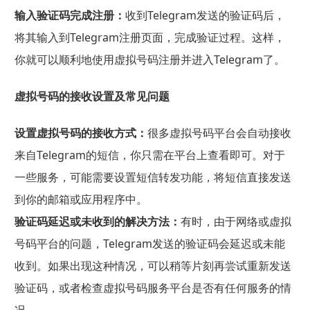
输入验证码完成注册：
收到Telegram发送的验证码后，
将其输入到Telegram注册页面，完成验证过程。这样，
你就可以顺利地使用虚拟号码注册并进入Telegram了。
虚拟号码的接收设置及常见问题
设置虚拟号码的接收方式：
很多虚拟号码平台会自动接收
来自Telegram的短信，你只需在平台上查看即可。对于
一些服务，可能需要设置短信转发功能，将短信直接发送
到你的邮箱或应用程序中。
验证码延迟或未收到的解决方法：
有时，由于网络或虚拟
号码平台的问题，Telegram发送的验证码会延迟或未能
收到。如果出现这种情况，可以稍等片刻再尝试重新发送
验证码，或者检查虚拟号码服务平台是否有任何服务的情