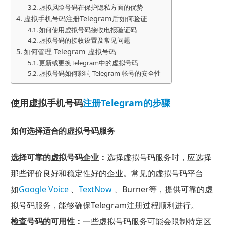
虚拟风险号码在保护隐私方面的优势
虚拟手机号码注册Telegram后如何验证
如何使用虚拟号码接收电报验证码
虚拟号码的接收设置及常见问题
如何管理 Telegram 虚拟号码
更新或更换Telegram中的虚拟号码
虚拟号码如何影响 Telegram 帐号的安全性
使用虚拟手机号码
注册Telegram的步骤
如何选择适合的虚拟号码服务
选择可靠的虚拟号码企业：
选择虚拟号码服务时，应选择
那些评价良好和稳定性好的企业。常见的虚拟号码平台
如
Google Voice
、
TextNow
、Burner等，提供可靠的虚
拟号码服务，能够确保Telegram注册过程顺利进行。
检查号码的可用性：
一些虚拟号码服务可能会限制特定区