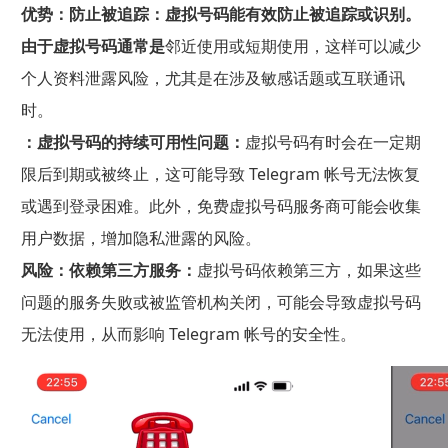
优势：防止被追踪：虚拟号码能有效防止被追踪或识别。
由于虚拟号码通常
是
邻近使用或短期使用，这样可以减少
个人资料泄露风险，尤其是在涉及敏感话题或互联通讯
时。
：虚拟号码的持续可用性问题：
虚拟号码有时会在一定期
限后到期或被终止，这可能导致 Telegram 帐号无法恢复
或遇到登录困难。此外，免费虚拟号码服务商可能会收集
用户数据，增加隐私泄露的风险。
风险：依赖第三方服务：
虚拟号码依赖第三方，如果这些
问题的服务失败或被监管机构关闭，可能会导致虚拟号码
无法使用，从而影响 Telegram 帐号的安全性。