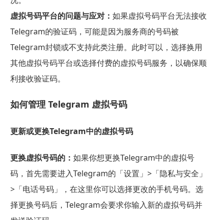
况。
虚拟号码平台的问题与应对：
如果虚拟号码平台无法接收
Telegram的验证码，可能是因为服务商的号码被
Telegram封锁或不支持此类注册。此时可以，选择换用
其他虚拟号码平台或选择付费的虚拟号码服务，以确保顺
利接收验证码。
如何管理 Telegram 虚拟号码
更新或更换Telegram中的虚拟号码
更换虚拟号码的：
如果你想更换Telegram中的虚拟号
码，首先需要进入Telegram的「设置」>「隐私与安全」
>「电话号码」，在这里你可以选择更改的手机号码。选
择更换号码后，Telegram会要求你输入新的虚拟号码并