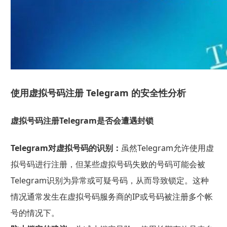
使用虚拟号码注册 Telegram 的安全性分析
虚拟号码注册Telegram是否会遭遇封锁
Telegram对虚拟号码的识别：
虽然Telegram允许使用虚
拟号码进行注册，但某些虚拟号码失败的号码可能会被
Telegram识别为异常或可疑号码，从而导致锁定。这种
情况通常发生在虚拟号码服务商的IP或号码被注册多个帐
号的情况下。