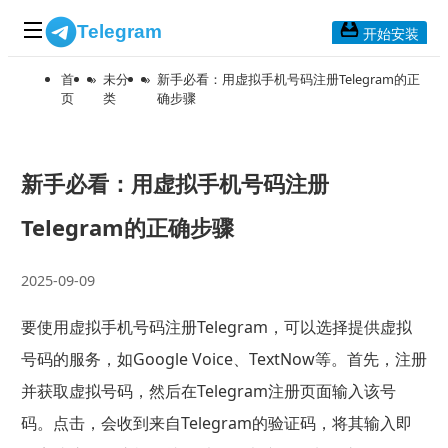
Telegram
开始安装
首
»
未分
»
新手必看：用虚拟手机号码注册Telegram的正
首页
页
类
确步骤
常见问题
博客列表
应用下载
新手必看：用虚拟手机号码注册
Telegram 桌面版
Telegram的正确步骤
Telegram Mac版
2025-09-09
Telegram安卓版
要使用虚拟手机号码注册Telegram，可以选择提供虚拟
号码的服务，如Google Voice、TextNow等。首先，注册
Telegram Web版
并获取虚拟号码，然后在Telegram注册页面输入该号
码。点击，会收到来自Telegram的验证码，将其输入即