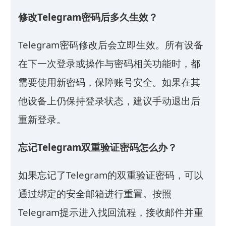
修改Telegram密码后多久生效？
Telegram密码修改后会立即生效。所有设备
在下一次登录或操作与密码相关功能时，都
需要使用新密码，保障账号安全。如果在其
他设备上仍保持登录状态，建议手动退出后
重新登录。
忘记Telegram双重验证密码怎么办？
如果忘记了Telegram的双重验证密码，可以
通过绑定的安全邮箱进行重置。按照
Telegram提示进入找回流程，接收邮件并重