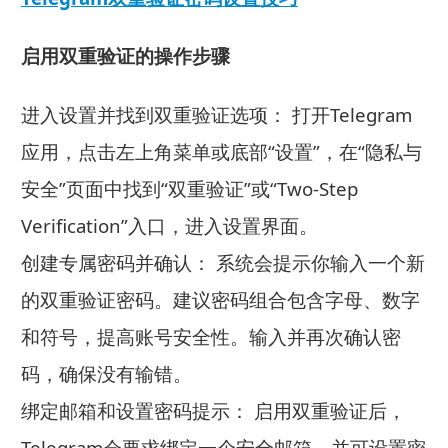
启用双重验证的操作步骤
进入设置并找到双重验证选项： 打开Telegram
应用，点击左上角菜单或底部“设置”，在“隐私与
安全”页面中找到“双重验证”或“Two-Step
Verification”入口，进入设置界面。
创建专属密码并确认： 系统会提示你输入一个新
的双重验证密码。建议密码组合包含字母、数字
和符号，提高账号安全性。输入并再次确认密
码，确保没有输错。
绑定邮箱和设置密码提示： 启用双重验证后，
Telegram会要求绑定一个安全邮箱，并可设置密