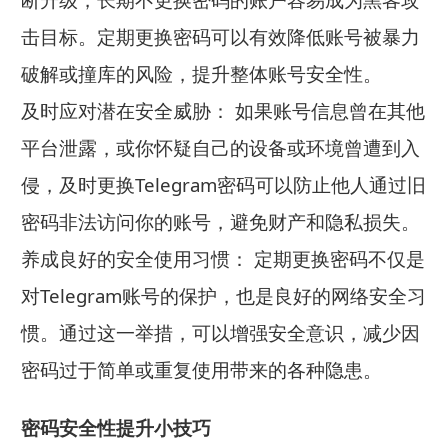
击目标。定期更换密码可以有效降低账号被暴力
破解或撞库的风险，提升整体账号安全性。
及时应对潜在安全威胁： 如果账号信息曾在其他
平台泄露，或你怀疑自己的设备或环境曾遭到入
侵，及时更换Telegram密码可以防止他人通过旧
密码非法访问你的账号，避免财产和隐私损失。
养成良好的安全使用习惯： 定期更换密码不仅是
对Telegram账号的保护，也是良好的网络安全习
惯。通过这一举措，可以增强安全意识，减少因
密码过于简单或重复使用带来的各种隐患。
密码安全性提升小技巧