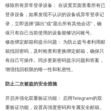
移除所有异常登录设备： 在设置页面查看所有已
登录设备，如果发现不认识的设备或异常登录记
录，立即选择“踢出”或“退出所有其他会话”，确
保只有自己当前使用的设备能够访问账号。
修改绑定邮箱和提示问题： 为防止盗号者利用邮
箱找回密码，及时检查和更换绑定邮箱，确保只
有自己可操作。同步更新密码提示问题和答案，
增强找回权限的唯一性和私密性。
防止二次被盗的安全措施
开启并强化双重验证功能： 启用Telegram的双
重验证功能，设置高强度密码和专属安全邮箱。