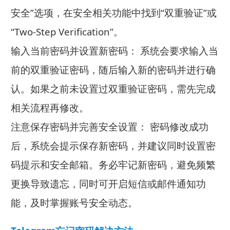
安全”选项，在安全相关功能中找到“双重验证”或
“Two-Step Verification”。
输入当前密码并设置新密码： 系统会要求输入当
前的双重验证密码，随后输入新的密码并进行确
认。如果之前未设置过双重验证密码，需先完成
相关流程再修改。
注意保存密码并完善安全设置： 密码修改成功
后，系统会提示保存新密码，并建议同时设置密
码提示和安全邮箱。务必牢记新密码，避免频繁
更换导致遗忘，同时可开启短信或邮件通知功
能，及时掌握账号安全动态。