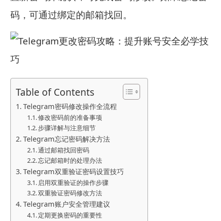
码，可通过绑定的邮箱找回。
Table of Contents
Telegram密码修改操作全流程
修改密码前的准备事项
步骤详解与注意细节
Telegram忘记密码解决方法
通过邮箱找回密码
忘记邮箱时的处理办法
Telegram双重验证密码设置技巧
启用双重验证的操作步骤
双重验证密码修改方法
Telegram账户安全管理建议
定期更换密码的重要性