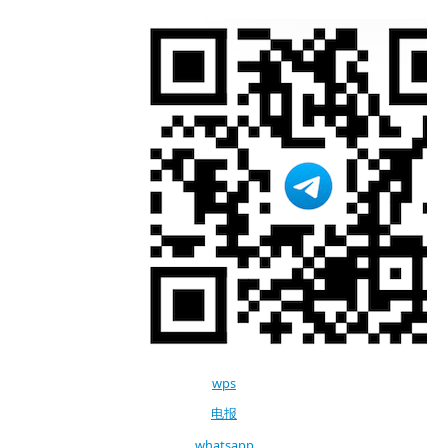
wps
电报
whatsapp