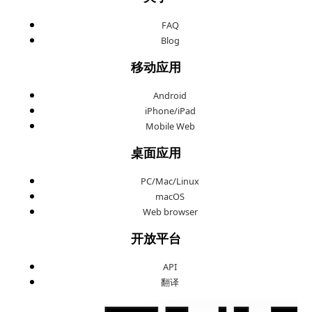
FAQ
Blog
移动应用
Android
iPhone/iPad
Mobile Web
桌面应用
PC/Mac/Linux
macOS
Web browser
开放平台
API
翻译