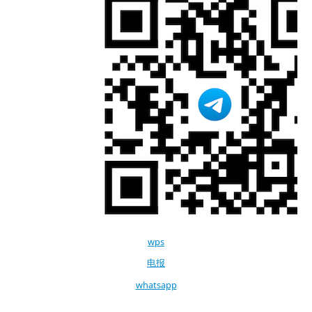
wps
电报
whatsapp