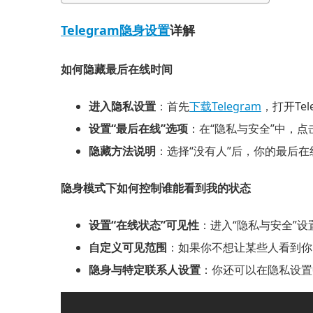
Telegram隐身设置
详解
如何隐藏最后在线时间
进入隐私设置
：首先
下载Telegram
，打开Te
设置“最后在线”选项
：在“隐私与安全”中，点
隐藏方法说明
：选择“没有人”后，你的最后在
隐身模式下如何控制谁能看到我的状态
设置“在线状态”可见性
：进入“隐私与安全”设
自定义可见范围
：如果你不想让某些人看到你
隐身与特定联系人设置
：你还可以在隐私设置