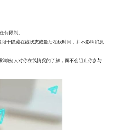
任何限制。
身仅限于隐藏在线状态或最后在线时间，并不影响消息
影响别人对你在线情况的了解，而不会阻止你参与