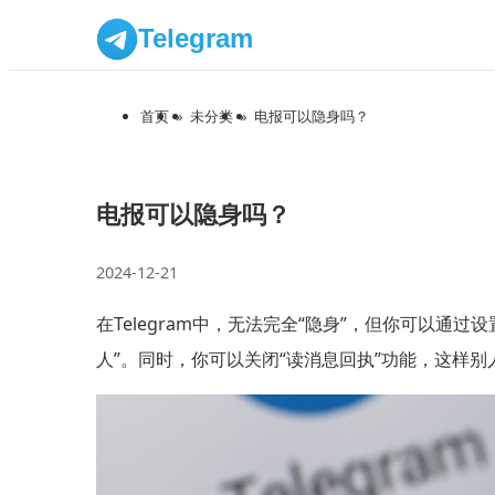
Telegram
首页
»
未分类
»
电报可以隐身吗？
电报可以隐身吗？
2024-12-21
在Telegram中，无法完全“隐身”，但你可以通
人”。同时，你可以关闭“读消息回执”功能，这样