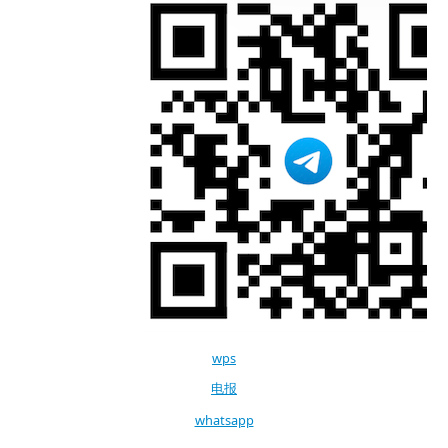
wps
电报
whatsapp